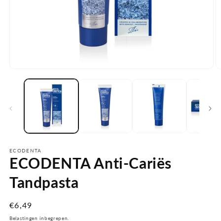
Media
M
1
2
openen
o
in
in
modaal
m
ECODENTA
ECODENTA Anti-Cariës
Tandpasta
Normale
€6,49
prijs
Belastingen inbegrepen.