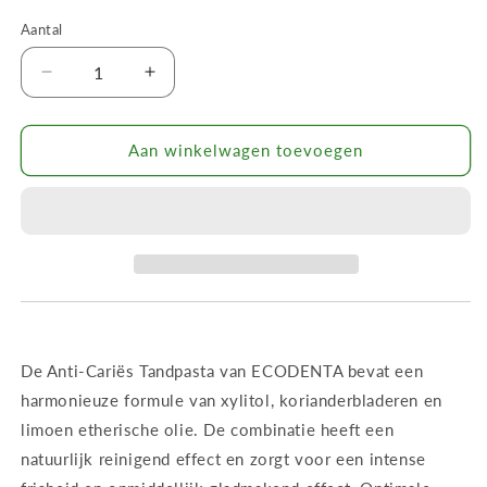
Aantal
Aantal
Aantal
verlagen
verhogen
voor
voor
ECODENTA
ECODENTA
Aan winkelwagen toevoegen
Anti-
Anti-
Cariës
Cariës
Tandpasta
Tandpasta
De Anti-Cariës Tandpasta van ECODENTA bevat een
harmonieuze formule van xylitol, korianderbladeren en
limoen etherische olie. De combinatie heeft een
natuurlijk reinigend effect en zorgt voor een intense