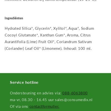
Ingrediënten
Hydrated Silica*, Glycerin*, Xylitol*, Aqua*, Sodium
Cocoyl Glutamate*, Xanthan Gum*, Aroma, Citrus
Aurantifolia (Lime) Fruit Oil*, Coriandrum Sativum
(Coriander) Leaf Oil* (Limonene). Inhoud: 100 ml.
Service hotline
Ondersteuning en advies via:
088-6063800
ma-vr, 08.30 - 16.45 uur sales@consumedix.nl
Of via ons
contactformulier.